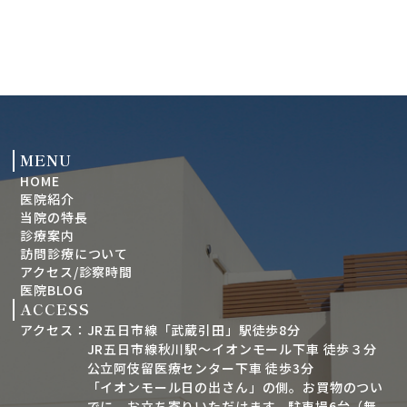
MENU
HOME
医院紹介
当院の特長
診療案内
訪問診療について
アクセス/診察時間
医院BLOG
ACCESS
アクセス：
JR五日市線「武蔵引田」駅徒歩8分
JR五日市線秋川駅～イオンモール下車 徒歩３分
公立阿伎留医療センター下車 徒歩3分
「イオンモール日の出さん」の側。お買物のつい
でに、お立ち寄りいただけます。駐車場6台（無